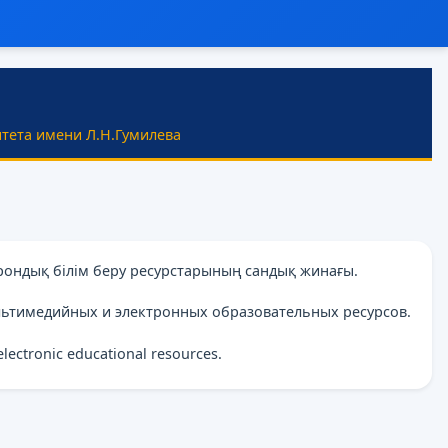
тета имени Л.Н.Гумилева
рондық білім беру ресурстарының сандық жинағы.
льтимедийных и электронных образовательных ресурсов.
 electronic educational resources.