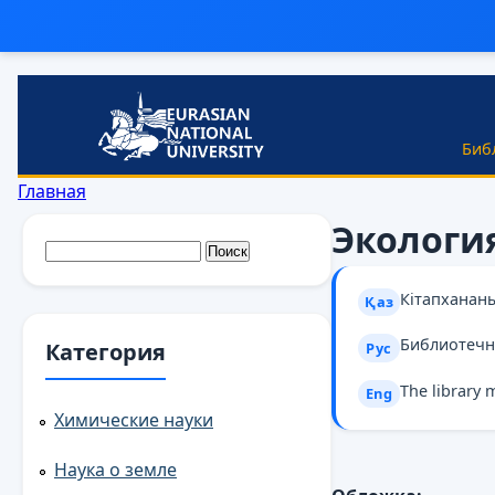
Перейти к основному содержанию
Биб
Вы здесь
Главная
Экологи
Форма поиска
Поиск
Кітапханан
Қаз
Библиотечн
Категория
Рус
The library 
Eng
Химические науки
Наука о земле