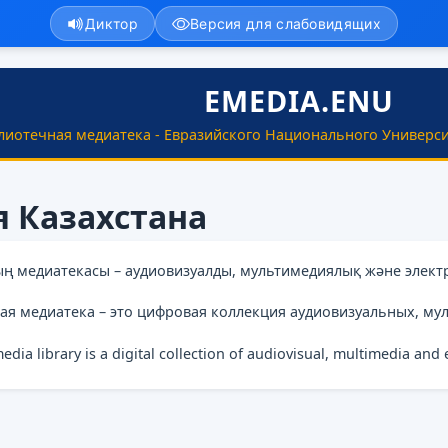
Диктор
Версия для слабовидящих
EMEDIA.ENU
лиотечная медиатека - Евразийского Национального Универси
я Казахстана
ың медиатекасы – аудиовизуалды, мультимедиялық және элект
ая медиатека – это цифровая коллекция аудиовизуальных, му
media library is a digital collection of audiovisual, multimedia and