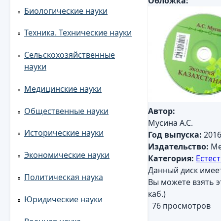
Обложка:
Биологические науки
Техника. Технические науки
Сельскохозяйственные
науки
Медицинские науки
Общественные науки
Автор:
Мусина А.С.
Исторические науки
Год выпуска:
201
Издательство:
Me
Экономические науки
Категория:
Естес
Данный диск имее
Политическая наука
Вы можете взять э
каб.)
Юридические науки
76 просмотров