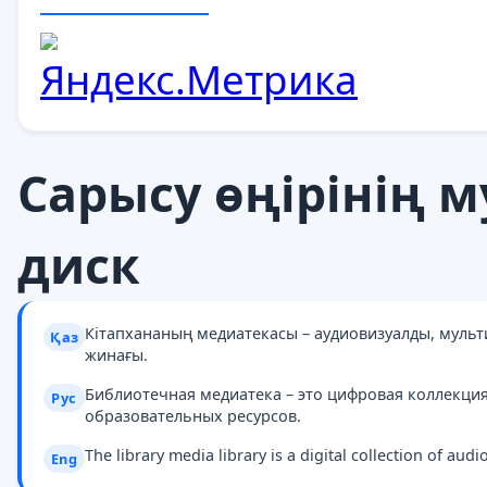
Cарысу өңірінің 
диск
Кітапхананың медиатекасы – аудиовизуалды, муль
Қаз
жинағы.
Библиотечная медиатека – это цифровая коллекци
Рус
образовательных ресурсов.
The library media library is a digital collection of au
Eng