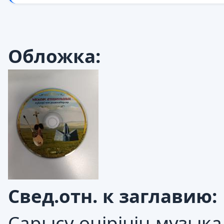
Обложка:
Свед.отн. к заглавию:
Cарысу өңірінің музықа