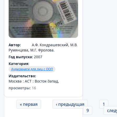
Автор:
А.Ф. Кондрашевский, М.В.
Румянцева, М.Г. Фролова.
Год выпуска:
2007
Категория:
Аудиокниги для лиц с ООП
Издательство:
Москва : АСТ : Восток-Запад,
просмотры:
16
Страницы
« первая
‹ предыдущая
1
9
след