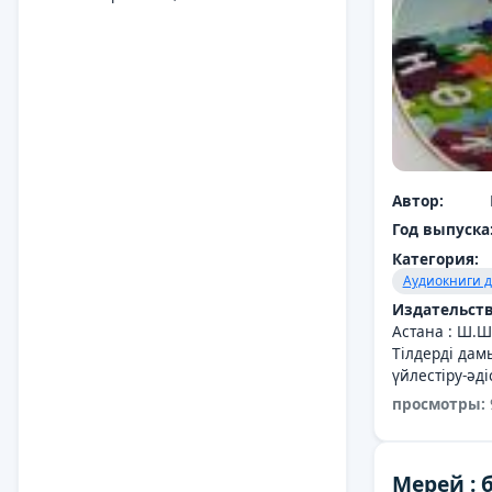
Автор:
Год выпуска
Категория:
Аудиокниги д
Издательств
Астана : Ш.
Тілдерді да
үйлестіру-әд
просмотры:
Мерей : 