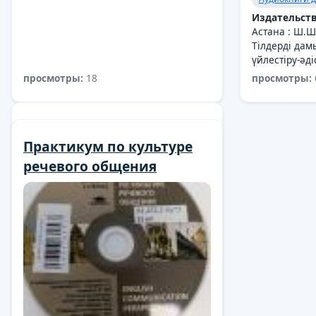
Издательств
Астана : Ш.
Тілдерді да
үйлестіру-әд
просмотры:
18
просмотры:
Ғажайып қазақ тілі :
Практикум по культуре
балаларға арналған
речевого общения
мультимедиалық
бағдарлама