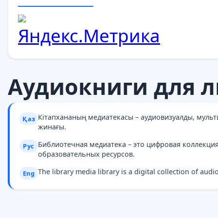
Аудиокниги для л
Кітапхананың медиатекасы – аудиовизуалды, муль
Қаз
жинағы.
Библиотечная медиатека – это цифровая коллекци
Рус
образовательных ресурсов.
The library media library is a digital collection of au
Eng