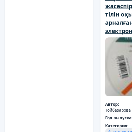
жасөспір
тілін оқ
арналға
электро
Автор:
Тойбазарова
Год выпуска
Категория:
Аудиокниги д