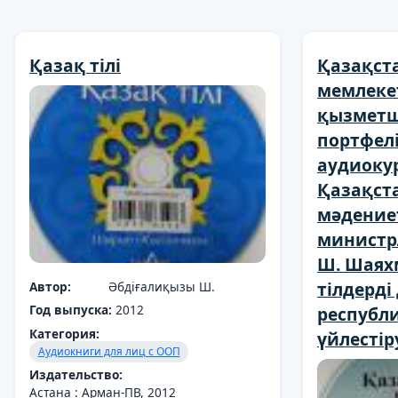
Қазақ тілі
Қазақст
мемлеке
қызметші
портфелі
аудиоку
Қазақст
мәдение
министрл
Ш. Шаях
тілдерд
Автор:
Әбдіғалиқызы Ш.
Год выпуска:
2012
республ
Категория:
үйлестір
Аудиокниги для лиц с ООП
Издательство:
Астана : Арман-ПВ, 2012