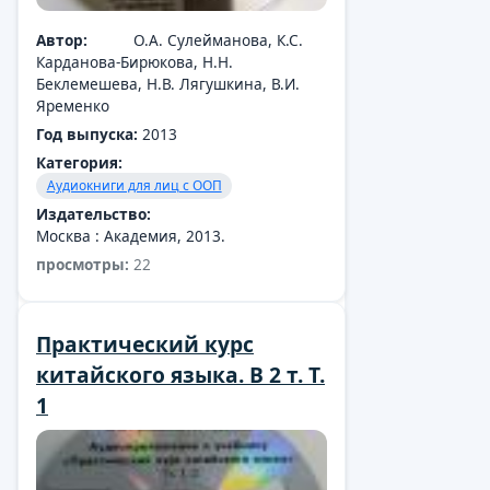
Автор:
О.А. Сулейманова, К.С.
Карданова-Бирюкова, Н.Н.
Автор:
Ж.А. Тұрлыбекова, М.
Беклемешева, Н.В. Лягушкина, В.И.
Бақытқызы
Яременко
Год выпуска:
2016
Год выпуска:
2013
Категория:
Категория:
Аудиокниги для лиц с ООП
Аудиокниги для лиц с ООП
Издательство:
Издательство:
Астана : Арман-Медиа
Москва : Академия, 2013.
просмотры:
22
Практический курс
китайского языка. В 2 т. Т.
1