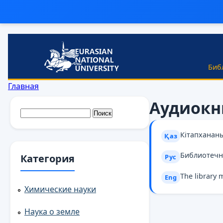
Перейти к основному содержанию
Биб
Вы здесь
Главная
Аудиокн
Форма поиска
Поиск
Кітапханан
Қаз
Библиотечн
Категория
Рус
The library 
Eng
Химические науки
Наука о земле