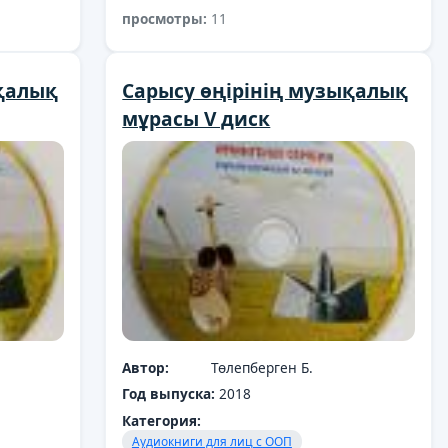
просмотры:
11
ықалық
Cарысу өңірінің музықалық
мұрасы V диск
Автор:
Төлепберген Б.
Год выпуска:
2018
Категория:
Аудиокниги для лиц с ООП