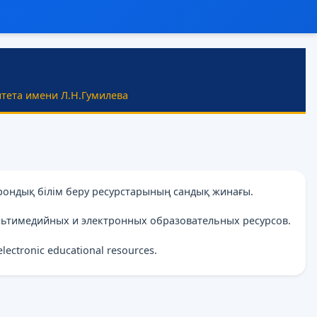
тета имени Л.Н.Гумилева
рондық білім беру ресурстарының сандық жинағы.
льтимедийных и электронных образовательных ресурсов.
 electronic educational resources.