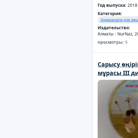
Аудиокниги для лиц
Год выпуска:
2018
Издательство:
Категория:
Москва : 3d tour, 2
Аудиокниги для лиц
Издательство:
Алматы : NurNaz, 2
просмотры:
9
Cарысу өңір
мұрасы III д