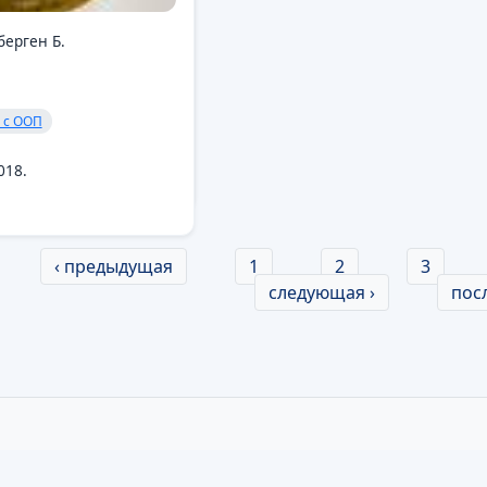
берген Б.
 с ООП
018.
‹ предыдущая
1
2
3
следующая ›
пос