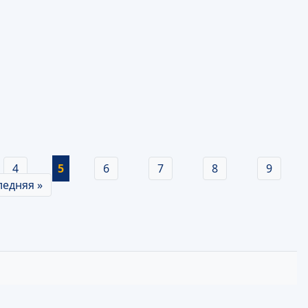
4
5
6
7
8
9
ледняя »