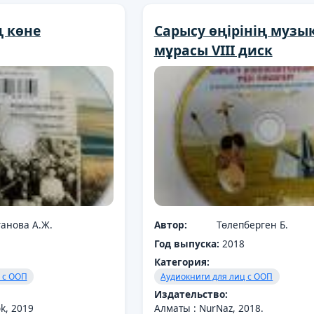
 көне
Cарысу өңірінің муз
мұрасы VIII диск
ғанова А.Ж.
Автор:
Төлепберген Б.
Год выпуска:
2018
Категория:
 с ООП
Аудиокниги для лиц с ООП
Издательство:
k, 2019
Алматы : NurNaz, 2018.