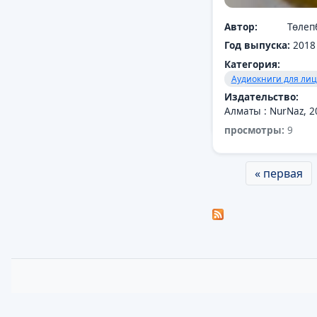
Автор:
Төлеп
Год выпуска:
2018
Категория:
Аудиокниги для лиц
Издательство:
Алматы : NurNaz, 2
просмотры:
15
просмотры:
9
Страницы
« первая