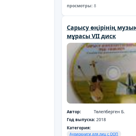
просмотры:
8
Cарысу өңірінің муз
мұрасы VII диск
Автор:
Төлепберген Б.
Год выпуска:
2018
Категория:
Аудиокниги для лиц с ООП