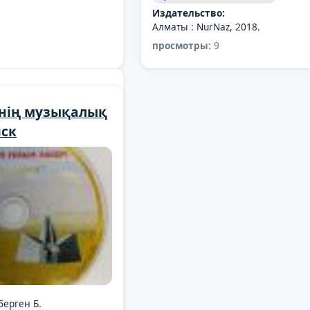
Издательство:
Алматы : NurNaz, 2018.
просмотры:
9
інің музықалық
иск
берген Б.