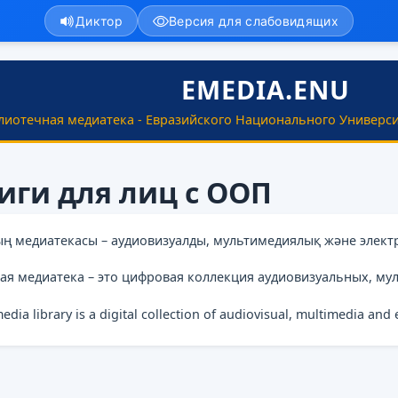
Диктор
Версия для слабовидящих
EMEDIA.ENU
лиотечная медиатека - Евразийского Национального Универси
иги для лиц с ООП
ың медиатекасы – аудиовизуалды, мультимедиялық және элект
ая медиатека – это цифровая коллекция аудиовизуальных, му
media library is a digital collection of audiovisual, multimedia and