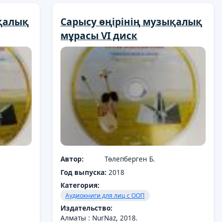
ықалық
Cарысу өңірінің музықалық
мұрасы VI диск
Автор:
Төлепберген Б.
Год выпуска:
2018
Категория:
Аудиокниги для лиц с ООП
Издательство:
Алматы : NurNaz, 2018.